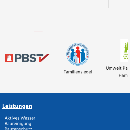
Umwelt Par
Familiensiegel
Hamb
Leistungen
Aktives Wasser
Baureinigung
Bautenschutz